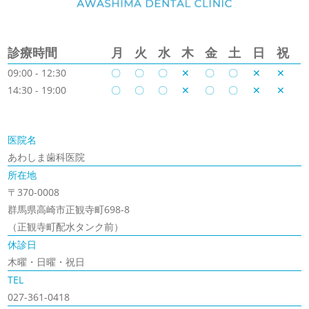
診療時間
月
火
水
木
金
土
日
祝
09:00 - 12:30
〇
〇
〇
✕
〇
〇
✕
✕
14:30 - 19:00
〇
〇
〇
✕
〇
〇
✕
✕
医院名
あわしま歯科医院
所在地
〒370-0008
群馬県高崎市正観寺町698-8
（正観寺町配水タンク前）
休診日
木曜・日曜・祝日
TEL
027-361-0418