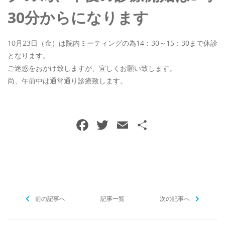
口腔外科
30分からになります
10月23日（金）は院内ミーティングの為14：30～15：30まで休診
となります。
ご予約・お問い合わせ
ご迷惑をおかけ致しますが、宜しくお願い致します。
027-361-0418
尚、午前中は通常通り診療致します。
メールでのご予約
F
T
E
共
RESERVE
a
w
m
有
c
itt
ai
e
er
l
b
前の記事へ
o
記事一覧
次の記事へ
o