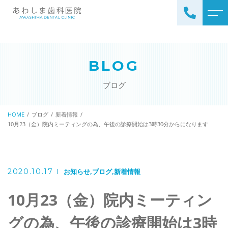
TOP
当院について
院長紹介
BLOG
診療案内
滅菌器・洗浄機
CAD／CAM冠（キャドキャ
ブログ
よくある質問
ム冠）
当院からのお知らせ
かみ合わせ治療
HOME
ブログ
新着情報
10月23（金）院内ミーティングの為、午後の診療開始は3時30分からになります
一般歯科
アクセス
予防歯科
ブログ
金属アレルギー治療
2020.10.17
お知らせ
ブログ
新着情報
審美歯科
10月23（金）院内ミーティン
ホワイトニング
グの為、午後の診療開始は3時
小児歯科