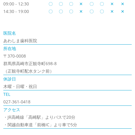
09:00 - 12:30
〇
〇
〇
✕
〇
〇
✕
✕
14:30 - 19:00
〇
〇
〇
✕
〇
〇
✕
✕
医院名
あわしま歯科医院
所在地
〒370-0008
群馬県高崎市正観寺町698-8
（正観寺町配水タンク前）
休診日
木曜・日曜・祝日
TEL
027-361-0418
アクセス
・JR高崎線「高崎駅」よりバスで20分
・関越自動車道「前橋IC」より車で5分