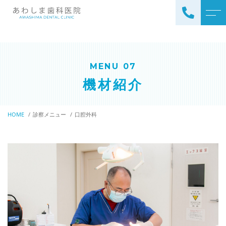
TOP
当院について
院長紹介
診療案内
MENU 07
滅菌器・洗浄機
機材紹介
CAD／CAM冠（キャドキャ
よくある質問
ム冠）
当院からのお知らせ
かみ合わせ治療
HOME
診察メニュー
口腔外科
一般歯科
アクセス
予防歯科
ブログ
金属アレルギー治療
審美歯科
ホワイトニング
小児歯科