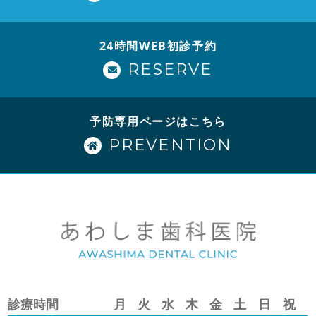
24時間WEB初診予約
RESERVE
予防専用ページはこちら
PREVENTION
診療時間
月
火
水
木
金
土
日
祝