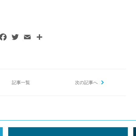
F
T
E
共
a
w
m
有
c
itt
ai
e
er
l
b
o
記事一覧
次の記事へ
o
k