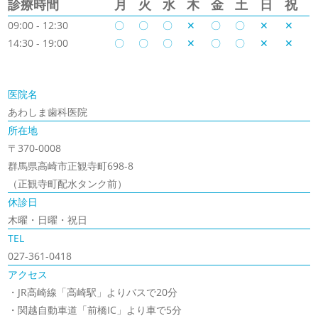
診療時間
月
火
水
木
金
土
日
祝
09:00 - 12:30
〇
〇
〇
✕
〇
〇
✕
✕
14:30 - 19:00
〇
〇
〇
✕
〇
〇
✕
✕
医院名
あわしま歯科医院
所在地
〒370-0008
群馬県高崎市正観寺町698-8
（正観寺町配水タンク前）
休診日
木曜・日曜・祝日
TEL
027-361-0418
アクセス
・JR高崎線「高崎駅」よりバスで20分
・関越自動車道「前橋IC」より車で5分