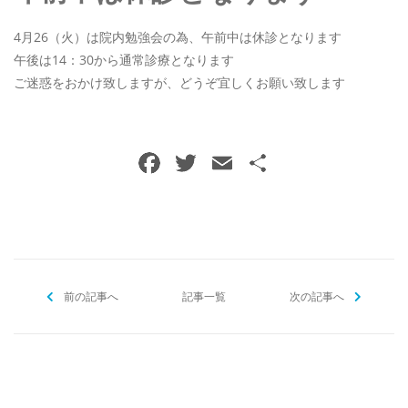
口腔外科
4月26（火）は院内勉強会の為、午前中は休診となります
午後は14：30から通常診療となります
ご迷惑をおかけ致しますが、どうぞ宜しくお願い致します
ご予約・お問い合わせ
027-361-0418
F
T
E
共
a
w
m
有
メールでのご予約
c
itt
ai
RESERVE
e
er
l
b
前の記事へ
o
記事一覧
次の記事へ
o
k