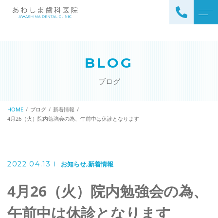
TOP
当院について
院長紹介
BLOG
診療案内
滅菌器・洗浄機
CAD／CAM冠（キャドキャ
ブログ
よくある質問
ム冠）
当院からのお知らせ
かみ合わせ治療
HOME
ブログ
新着情報
4月26（火）院内勉強会の為、午前中は休診となります
一般歯科
アクセス
予防歯科
ブログ
金属アレルギー治療
2022.04.13
お知らせ
新着情報
審美歯科
4月26（火）院内勉強会の為、
ホワイトニング
午前中は休診となります
小児歯科